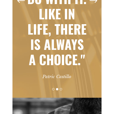
LIKE IN
LIFE, THERE
IS ALWAYS
A CHOICE."
Patric Castillo