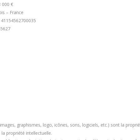
8 000 €
ois – France
ro 41154562700035
45627
 images, graphismes, logo, icônes, sons, logiciels, etc.) sont la pro
la propriété intellectuelle.