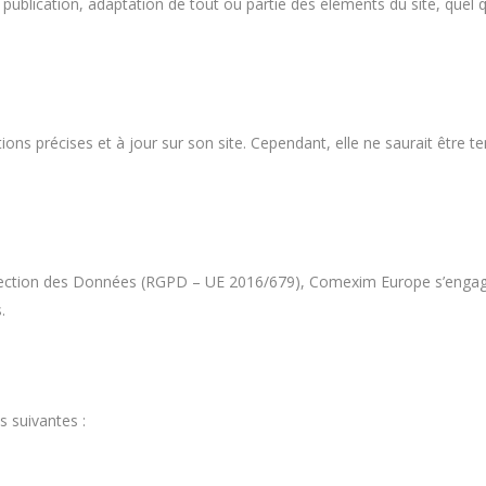
publication, adaptation de tout ou partie des éléments du site, quel q
ons précises et à jour sur son site. Cependant, elle ne saurait être 
tion des Données (RGPD – UE 2016/679), Comexim Europe s’engage à a
.
s suivantes :