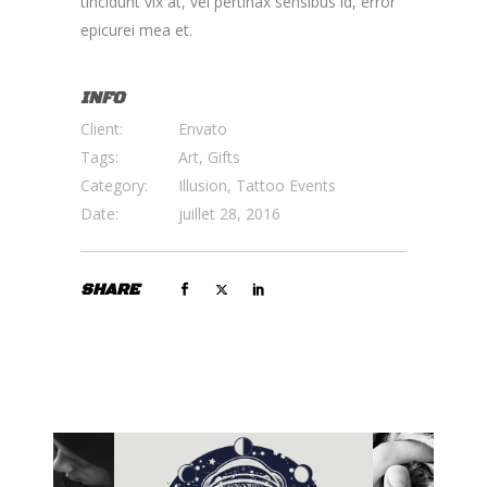
tincidunt vix at, vel pertinax sensibus id, error
epicurei mea et.
INFO
Client:
Envato
Tags:
Art, Gifts
Category:
Illusion, Tattoo Events
Date:
juillet 28, 2016
SHARE